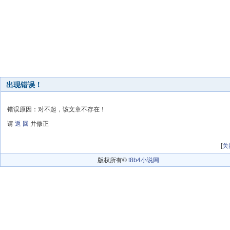
出现错误！
错误原因：对不起，该文章不存在！
请
返 回
并修正
[
关
版权所有©
t8b4小说网