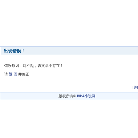
出现错误！
错误原因：对不起，该文章不存在！
请
返 回
并修正
[
关
版权所有©
t8b4小说网